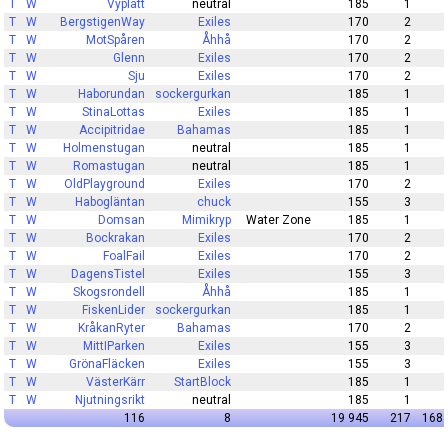
T
W
Vyplätt
neutral
185
1
T
W
BergstigenWay
Exiles
170
2
T
W
MotSpåren
Åhhå
170
2
T
W
Glenn
Exiles
170
2
T
W
Sju
Exiles
170
2
T
W
Haborundan
sockergurkan
185
1
T
W
StinaLottas
Exiles
185
1
T
W
Accipitridae
Bahamas
185
1
T
W
Holmenstugan
neutral
185
1
T
W
Romastugan
neutral
185
1
T
W
OldPlayground
Exiles
170
2
T
W
Habogläntan
chuck
155
3
T
W
Domsan
Mimikryp
Water Zone
185
1
T
W
Bockrakan
Exiles
170
2
T
W
FoalFail
Exiles
170
2
T
W
DagensTistel
Exiles
155
3
T
W
Skogsrondell
Åhhå
185
1
T
W
FiskenLider
sockergurkan
185
1
T
W
KråkanRyter
Bahamas
170
2
T
W
MittIParken
Exiles
155
3
T
W
GrönaFläcken
Exiles
155
3
T
W
VästerKärr
StartBlock
185
1
T
W
Njutningsrikt
neutral
185
1
116
8
19 945
217
168 