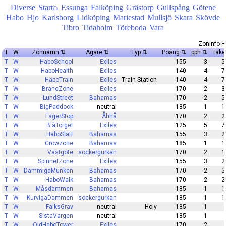
Diverse
Start⌂
Essunga
Falköping
Grästorp
Gullspång
Götene
Habo
Hjo
Karlsborg
Lidköping
Mariestad
Mullsjö
Skara
Skövde
Tibro
Tidaholm
Töreboda
Vara
Zoninfo 
T
W
Zonnamn
Ägare
Typ
Poäng
pph
Take
T
W
HaboSchool
Exiles
155
3
5
T
W
HaboHealth
Exiles
140
4
7
T
W
HaboTrain
Exiles
Train Station
140
4
7
T
W
BraheZone
Exiles
170
2
3
T
W
LundStreet
Bahamas
170
2
5
T
W
BigPaddock
neutral
185
1
1
T
W
FagerStop
Åhhå
170
2
2
T
W
BlåTorget
Exiles
125
5
7
T
W
HaboSlätt
Bahamas
155
3
2
T
W
Crowzone
Bahamas
185
1
1
T
W
Västgöte
sockergurkan
170
2
1
T
W
SpinnetZone
Exiles
155
3
2
T
W
DammigaMunken
Bahamas
170
2
5
T
W
HaboWalk
Bahamas
170
2
2
T
W
Måsdammen
Bahamas
185
1
1
T
W
KurvigaDammen
sockergurkan
185
1
1
T
W
FalksGrav
neutral
Holy
185
1
T
W
SistaVargen
neutral
185
1
T
W
OldHaboTower
Exiles
170
2