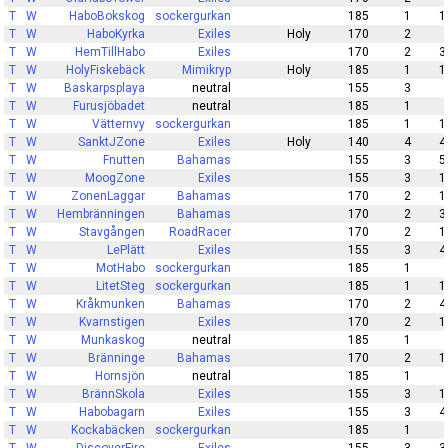
T
W
HaboBokskog
sockergurkan
185
1
1
T
W
HaboKyrka
Exiles
Holy
170
2
T
W
HemTillHabo
Exiles
170
2
3
T
W
HolyFiskebäck
Mimikryp
Holy
185
1
1
T
W
Baskarpsplaya
neutral
155
3
T
W
Furusjöbadet
neutral
185
1
T
W
Vätternvy
sockergurkan
185
1
1
T
W
SanktJZone
Exiles
Holy
140
4
4
T
W
Fnutten
Bahamas
155
3
5
T
W
MoogZone
Exiles
155
3
1
T
W
ZonenLaggar
Bahamas
170
2
1
T
W
Hembränningen
Bahamas
170
2
3
T
W
Stavgången
RoadRacer
170
2
1
T
W
LePlätt
Exiles
155
3
4
T
W
MotHabo
sockergurkan
185
1
T
W
LitetSteg
sockergurkan
185
1
1
T
W
Kråkmunken
Bahamas
170
2
4
T
W
Kvarnstigen
Exiles
170
2
1
T
W
Munkaskog
neutral
185
1
T
W
Bränninge
Bahamas
170
2
1
T
W
Hornsjön
neutral
185
1
T
W
BrännSkola
Exiles
155
3
1
T
W
Habobagarn
Exiles
155
3
4
T
W
Kockabäcken
sockergurkan
185
1