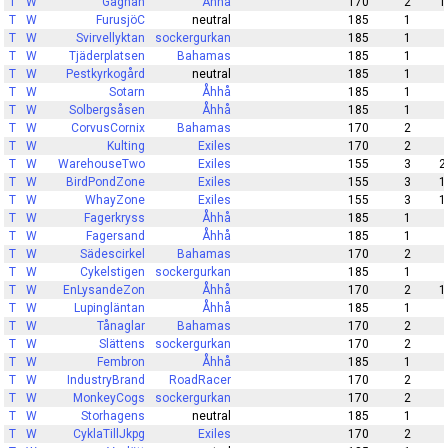
T
W
Gagnån
Åhhå
170
2
1
T
W
FurusjöC
neutral
185
1
T
W
Svirvellyktan
sockergurkan
185
1
T
W
Tjäderplatsen
Bahamas
185
1
T
W
Pestkyrkogård
neutral
185
1
T
W
Sotarn
Åhhå
185
1
T
W
Solbergsåsen
Åhhå
185
1
T
W
CorvusCornix
Bahamas
170
2
T
W
Kulting
Exiles
170
2
T
W
WarehouseTwo
Exiles
155
3
2
T
W
BirdPondZone
Exiles
155
3
1
T
W
WhayZone
Exiles
155
3
1
T
W
Fagerkryss
Åhhå
185
1
T
W
Fagersand
Åhhå
185
1
T
W
Sädescirkel
Bahamas
170
2
T
W
Cykelstigen
sockergurkan
185
1
T
W
EnLysandeZon
Åhhå
170
2
1
T
W
Lupingläntan
Åhhå
185
1
T
W
Tånaglar
Bahamas
170
2
T
W
Slättens
sockergurkan
170
2
T
W
Fembron
Åhhå
185
1
T
W
IndustryBrand
RoadRacer
170
2
T
W
MonkeyCogs
sockergurkan
170
2
T
W
Storhagens
neutral
185
1
T
W
CyklaTillJkpg
Exiles
170
2