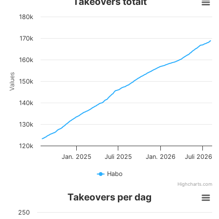
Takeovers totalt
Takeovers totalt
180k
Line chart with 721 data points.
View as data table, Takeovers totalt
170k
The chart has 1 X axis displaying Time. Data ranges from 2024-08-05
The chart has 1 Y axis displaying Values. Data ranges from 123240 to
160k
Values
150k
140k
130k
120k
Jan. 2025
Juli 2025
Jan. 2026
Juli 2026
Habo
Highcharts.com
End of interactive chart.
Takeovers per dag
Takeovers per dag
250