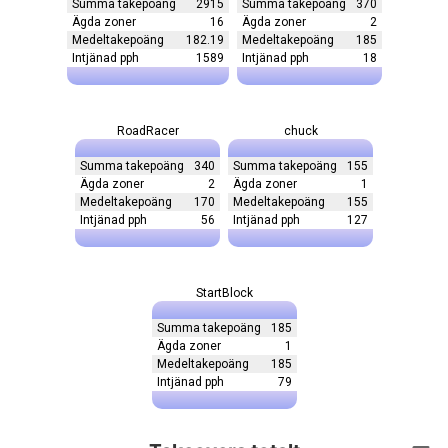
Summa takepoäng
2915
Summa takepoäng
370
Ägda zoner
16
Ägda zoner
2
Medeltakepoäng
182.19
Medeltakepoäng
185
Intjänad pph
1589
Intjänad pph
18
RoadRacer
chuck
Summa takepoäng
340
Summa takepoäng
155
Ägda zoner
2
Ägda zoner
1
Medeltakepoäng
170
Medeltakepoäng
155
Intjänad pph
56
Intjänad pph
127
StartBlock
Summa takepoäng
185
Ägda zoner
1
Medeltakepoäng
185
Intjänad pph
79