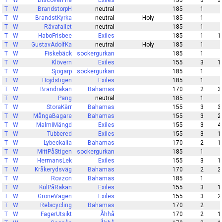
T
W
DiscoverFire
Exiles
155
3
3
T
W
BrandstorpH
neutral
185
1
T
W
BrandstKyrka
neutral
Holy
185
1
T
W
Rävafallet
neutral
185
1
T
W
HaboFrisbee
Exiles
185
1
1
T
W
GustavAdolfKa
neutral
Holy
185
1
T
W
Fiskebäck
sockergurkan
185
1
T
W
Klövern
Exiles
155
3
1
T
W
Sjogarp
sockergurkan
185
1
T
W
Höjdstigen
Exiles
185
1
T
W
Brandrakan
Bahamas
170
2
3
T
W
Pang
neutral
185
1
T
W
StoraKärr
Bahamas
155
3
3
T
W
MångaBagare
Bahamas
155
3
2
T
W
MalmIMängd
Exiles
155
3
4
T
W
Tubbered
Exiles
155
3
1
T
W
Lybeckalia
Bahamas
170
2
1
T
W
MittPåStigen
sockergurkan
185
1
T
W
HermansLek
Exiles
155
3
1
T
W
Kråkerydsväg
Bahamas
170
2
2
T
W
Rovzon
Bahamas
185
1
T
W
KulPåRakan
Exiles
155
3
1
T
W
GröneVägen
Exiles
155
3
2
T
W
Rebicycling
Bahamas
170
2
T
W
FagerUtsikt
Åhhå
170
2
1