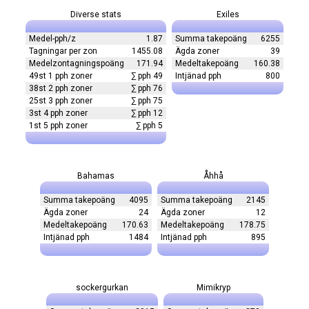
Diverse stats
Exiles
Medel-pph/z
1.87
Summa takepoäng
6255
Tagningar per zon
1455.08
Ägda zoner
39
Medelzontagningspoäng
171.94
Medeltakepoäng
160.38
49st 1 pph zoner
∑ pph 49
Intjänad pph
800
38st 2 pph zoner
∑ pph 76
25st 3 pph zoner
∑ pph 75
3st 4 pph zoner
∑ pph 12
1st 5 pph zoner
∑ pph 5
Bahamas
Åhhå
Summa takepoäng
4095
Summa takepoäng
2145
Ägda zoner
24
Ägda zoner
12
Medeltakepoäng
170.63
Medeltakepoäng
178.75
Intjänad pph
1484
Intjänad pph
895
sockergurkan
Mimikryp